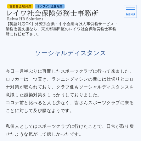
英
【英語対応OK】外資系企業・中小企業向け人事労務サービス・
業務改善支援なら、東京都墨田区のレイワ社会保険労務士事務
所にお任せ下さい。
ホーム
ソーシャルディスタンス
サービス案内
今日一月半ぶりに再開したスポーツクラブに行って来ました。
ご利用の流れ
ロッカーは一つ置き、ランニングマシンの間には仕切りとコロ
ナ対策が取られており、クラブ側もソーシャルディスタンスを
English
意識した感染対策をしっかりしておりました。
お問合せ／Contact us
コロナ前と比べると人も少なく、皆さんスポーツクラブに来る
ことに対して及び腰なようです。
私個人としてはスポーツクラブに行けたことで、日常が取り戻
せたような気がして嬉しかったです。