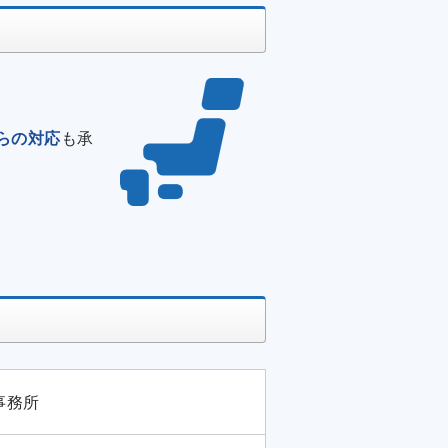
らの対応
も承
事務所