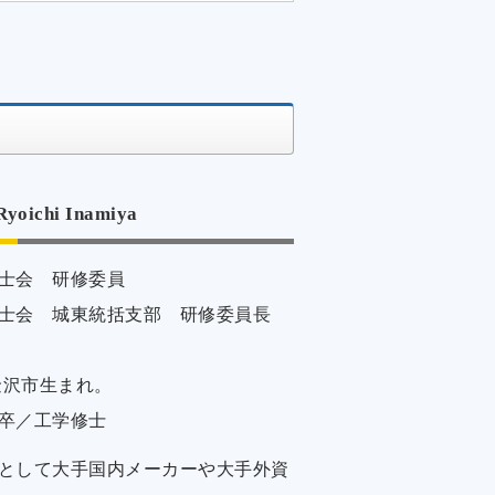
Ryoichi Inamiya
士会 研修委員
士会 城東統括支部 研修委員長
金沢市生まれ。
卒／工学修士
として大手国内メーカーや大手外資