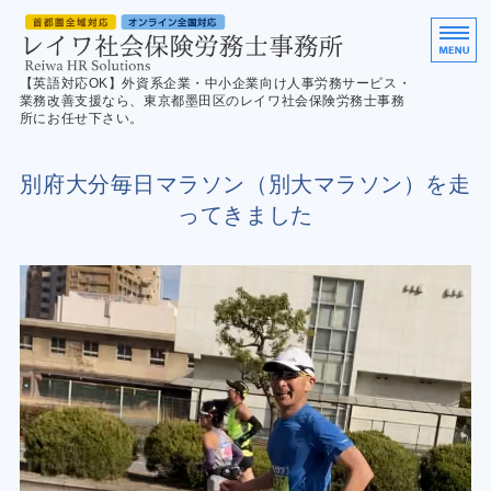
英
【英語対応OK】外資系企業・中小企業向け人事労務サービス・
業務改善支援なら、東京都墨田区のレイワ社会保険労務士事務
所にお任せ下さい。
ホーム
別府大分毎日マラソン（別大マラソン）を走
サービス案内
ってきました
ご利用の流れ
English
お問合せ／Contact us