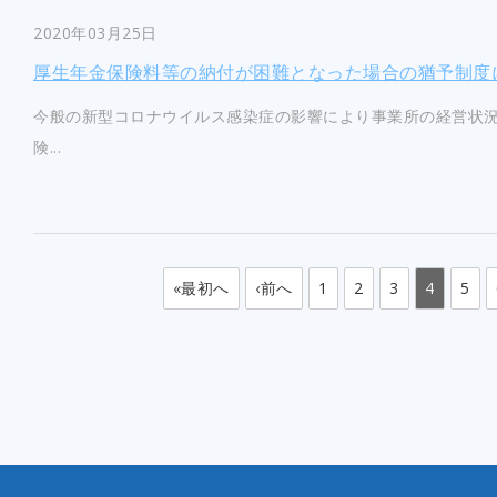
2020年03月25日
厚生年金保険料等の納付が困難となった場合の猶予制度
今般の新型コロナウイルス感染症の影響により事業所の経営状
険...
«最初へ
‹前へ
1
2
3
4
5