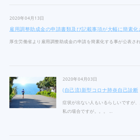
2020年04月13日
雇用調整助成金の申請書類及び記載事項が大幅に簡素化
厚生労働省より雇用調整助成金の申請を簡素化する事が公表されて
2020年04月03日
(自己流)新型コロナ肺炎自己診断
症状が出ない人もいるらしいですが、
私の場合ですが。。。 ...