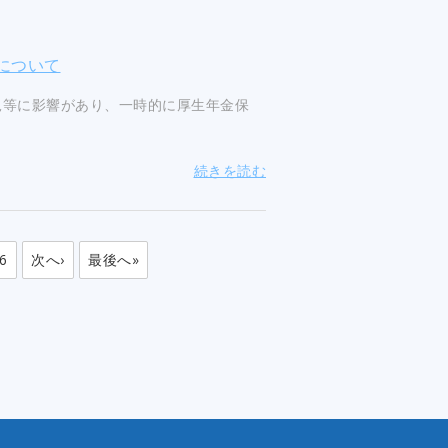
について
況等に影響があり、一時的に厚生年金保
続きを読む
6
次へ›
最後へ»