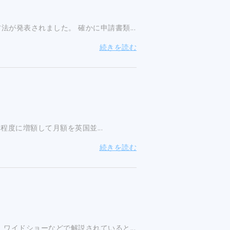
が発表されました。 確かに申請書類...
続きを読む
円程度に増額して月額を英国並...
続きを読む
ワイドショーなどで解説されていると...